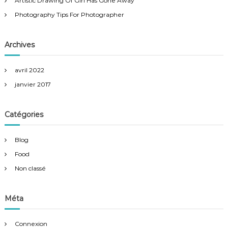
Artistic Drawing Of Girl Has Gone Away
r
Photography Tips For Photographer
:
Archives
avril 2022
janvier 2017
Catégories
Blog
Food
Non classé
Méta
Connexion