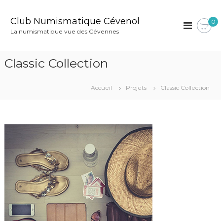
A
l
Club Numismatique Cévenol
0
l
La numismatique vue des Cévennes
e
r
a
Classic Collection
u
c
o
Accueil
Projets
Classic Collection
n
t
e
n
u