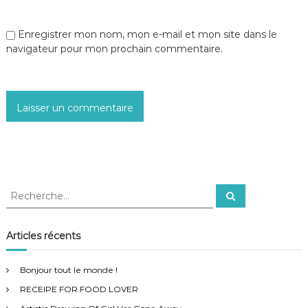
t
i
Enregistrer mon nom, mon e-mail et mon site dans le
navigateur pour mon prochain commentaire.
c
l
e
R
R
e
e
c
c
h
e
h
Articles récents
r
e
c
h
r
e
Bonjour tout le monde !
r
c
RECEIPE FOR FOOD LOVER
h
e