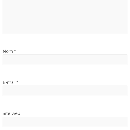
i
o
n
d
Nom
*
e
l
E-mail
*
’
a
Site web
r