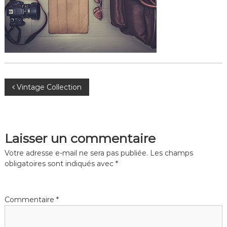
N
Vintage Collection
a
v
Laisser un commentaire
i
Votre adresse e-mail ne sera pas publiée.
Les champs
obligatoires sont indiqués avec
*
g
a
Commentaire
*
t